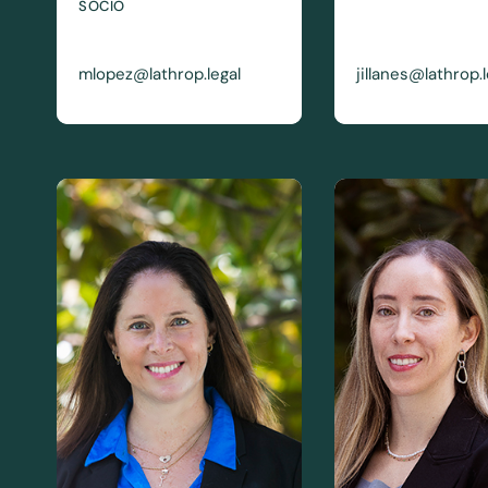
SOCIO
mlopez@lathrop.legal
jillanes@lathrop.l