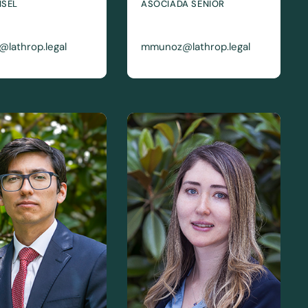
NSEL
ASOCIADA SENIOR
@lathrop.legal
mmunoz@lathrop.legal