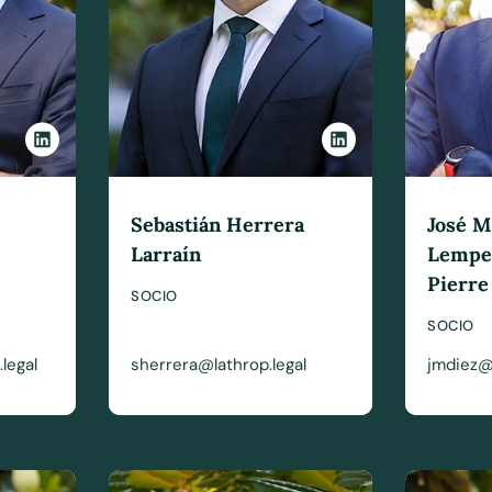
Sebastián Herrera
José M
Larraín
Lemper
Pierre
SOCIO
SOCIO
legal
sherrera@lathrop.legal
jmdiez@l