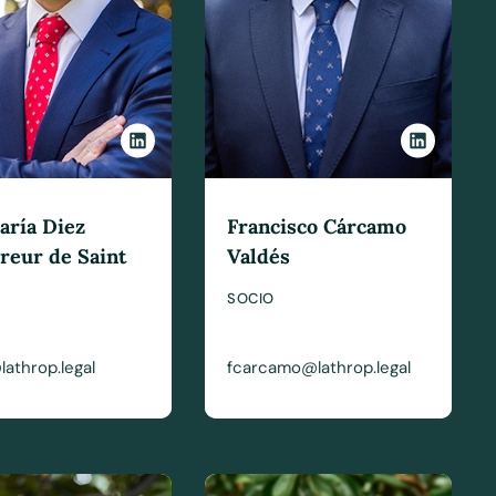
aría Diez
Francisco Cárcamo
eur de Saint
Valdés
SOCIO
athrop.legal
fcarcamo@lathrop.legal