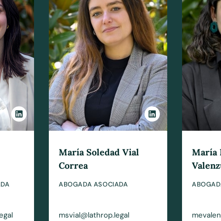
María Soledad Vial
María 
Correa
Valenz
ADA
ABOGADA ASOCIADA
ABOGAD
egal
msvial@lathrop.legal
mevalen