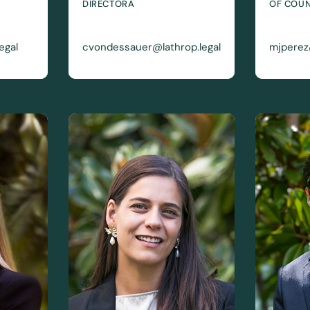
DIRECTORA
OF COU
egal
cvondessauer@lathrop.legal
mjperez