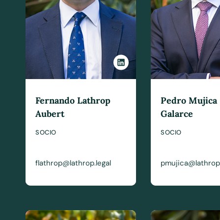
Fernando Lathrop
Pedro Mujica
Aubert
Galarce
SOCIO
SOCIO
flathrop@lathrop.legal
pmujica@lathrop.