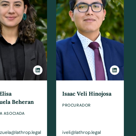
Elisa
Isaac Veli Hinojosa
uela Beheran
PROCURADOR
A ASOCIADA
zuela@lathrop.legal
iveli@lathrop.legal