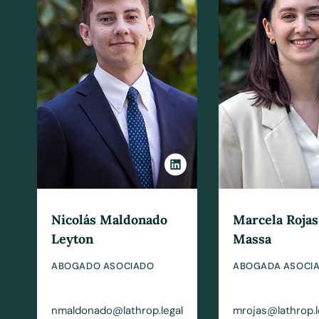
Nicolás Maldonado
Marcela Rojas
Leyton
Massa
ABOGADO ASOCIADO
ABOGADA ASOCI
nmaldonado@lathrop.legal
mrojas@lathrop.l