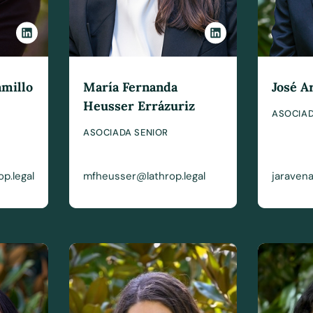
amillo
María Fernanda
José A
Heusser Errázuriz
ASOCIAD
R
ASOCIADA SENIOR
p.legal
mfheusser@lathrop.legal
jaravena