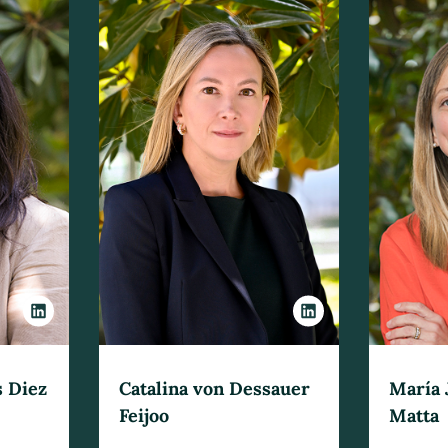
s Diez
Catalina von Dessauer
María 
Feijoo
Matta