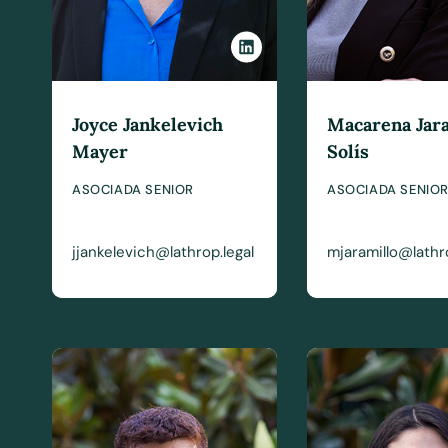
Joyce Jankelevich
Macarena Jar
Mayer
Solís
ASOCIADA SENIOR
ASOCIADA SENIO
jjankelevich@lathrop.legal
mjaramillo@lathro