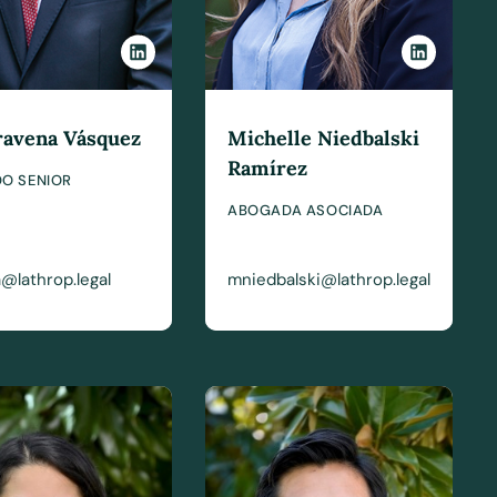
ravena Vásquez
Michelle Niedbalski
Ramírez
O SENIOR
ABOGADA ASOCIADA
@lathrop.legal
mniedbalski@lathrop.legal